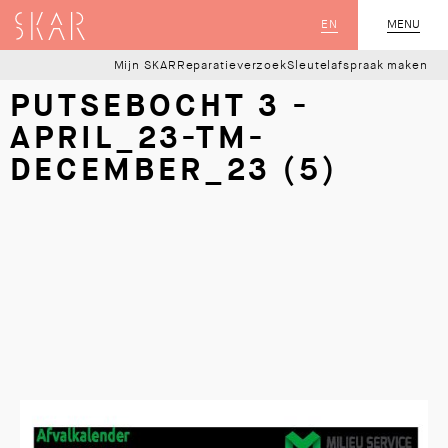
SKAR
EN
MENU
SLUIT
Mijn SKAR
Reparatieverzoek
Sleutelafspraak maken
PUTSEBOCHT 3 -
APRIL_23-TM-
DECEMBER_23 (5)