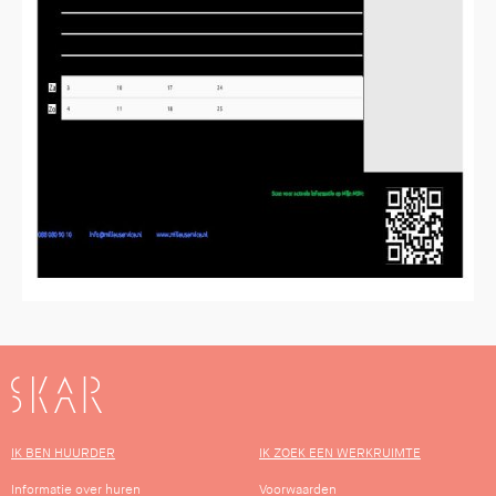
SKAR
IK BEN HUURDER
IK ZOEK EEN WERKRUIMTE
Informatie over huren
Voorwaarden