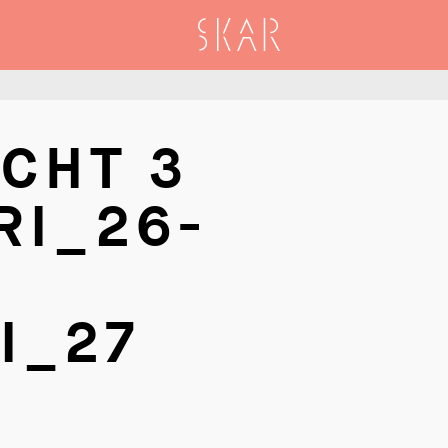
SKAR
CHT 3
RI_26-
I_27