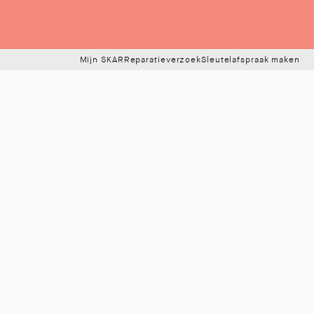
Mijn SKAR
Reparatieverzoek
Sleutelafspraak maken