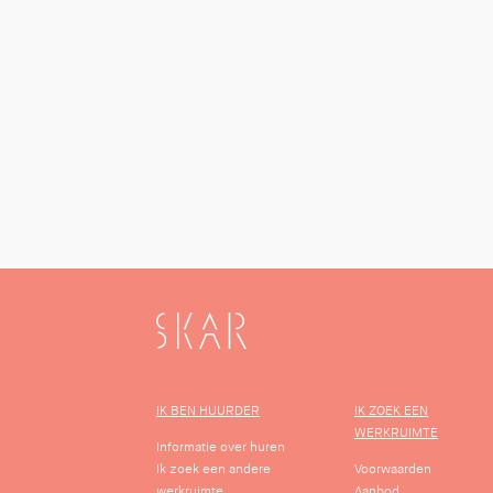
SKAR
IK BEN HUURDER
IK ZOEK EEN
WERKRUIMTE
Informatie over huren
Ik zoek een andere
Voorwaarden
werkruimte
Aanbod