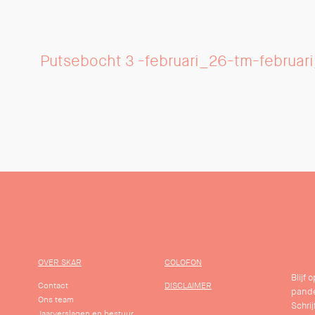
Putsebocht 3 -februari_26-tm-februar
OVER SKAR
COLOFON
Blijf
Contact
DISCLAIMER
pande
Ons team
Schrij
Jaarverslagen en bestuur