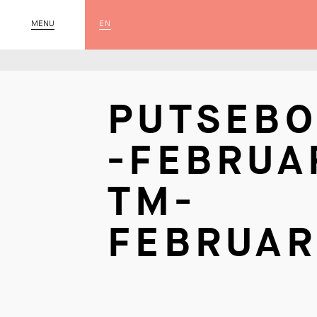
EN
MENU
SLUIT
PUTSEBO
-FEBRUA
TM-
FEBRUAR