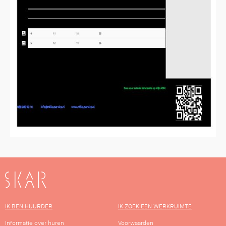
SKAR
IK BEN HUURDER
IK ZOEK EEN WERKRUIMTE
Informatie over huren
Voorwaarden