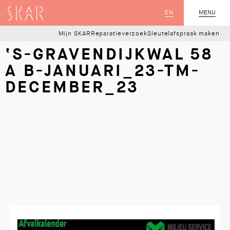
SKAR
EN
MENU
SLUIT
Mijn SKAR
Reparatieverzoek
Sleutelafspraak maken
‘S-GRAVENDIJKWAL 58
A B-JANUARI_23-TM-
DECEMBER_23