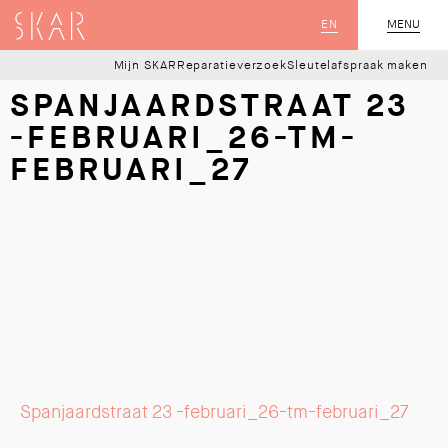
SKAR
EN
MENU
SLUIT
Mijn SKAR
Reparatieverzoek
Sleutelafspraak maken
SPANJAARDSTRAAT 23
-FEBRUARI_26-TM-
FEBRUARI_27
Spanjaardstraat 23 -februari_26-tm-februari_27