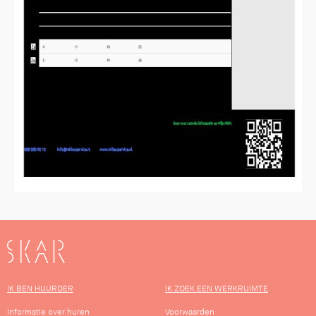
SKAR
IK BEN HUURDER
IK ZOEK EEN WERKRUIMTE
Informatie over huren
Voorwaarden