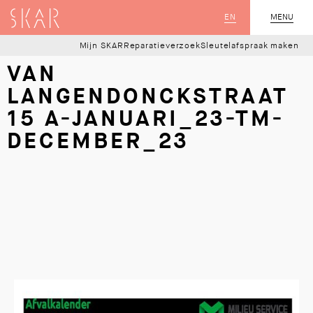
SKAR
EN
MENU
SLUIT
Mijn SKAR
Reparatieverzoek
Sleutelafspraak maken
VAN
LANGENDONCKSTRAAT
15 A-JANUARI_23-TM-
DECEMBER_23