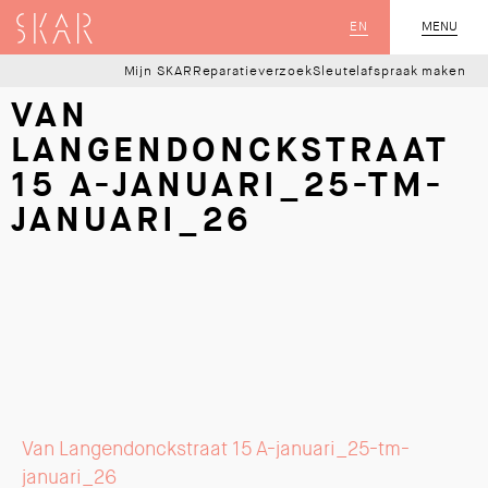
SKAR
EN
MENU
SLUIT
Mijn SKAR
Reparatieverzoek
Sleutelafspraak maken
VAN
LANGENDONCKSTRAAT
15 A-JANUARI_25-TM-
JANUARI_26
Van Langendonckstraat 15 A-januari_25-tm-
januari_26