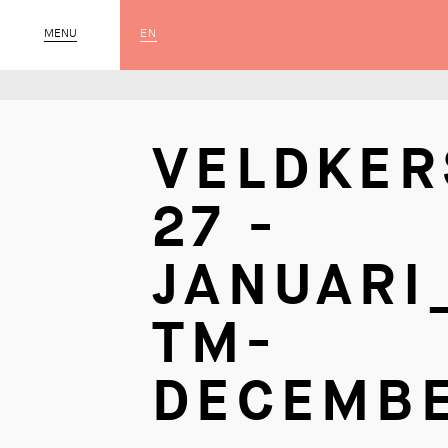
EN
MENU
SLUIT
VELDKE
27 -
JANUARI
TM-
DECEMB