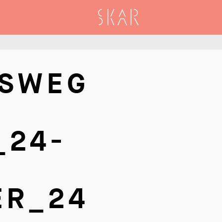
SKAR
RSWEG
_24-
ER_24