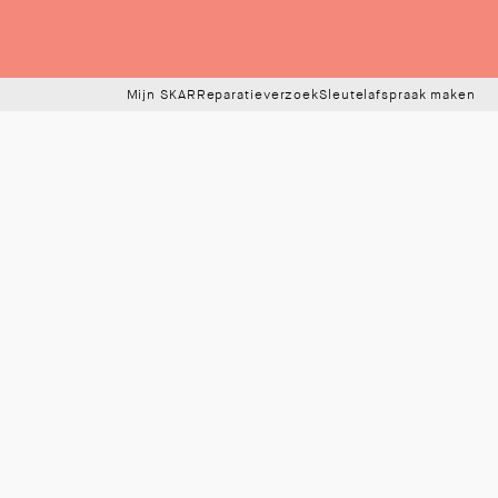
Mijn SKAR
Reparatieverzoek
Sleutelafspraak maken