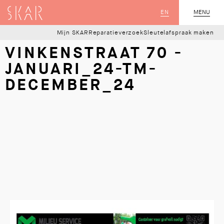
SKAR
EN
MENU
SLUIT
Mijn SKAR
Reparatieverzoek
Sleutelafspraak maken
VINKENSTRAAT 70 -
JANUARI_24-TM-
DECEMBER_24