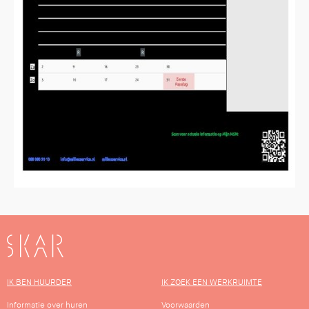
SKAR
IK BEN HUURDER
IK ZOEK EEN WERKRUIMTE
Informatie over huren
Voorwaarden