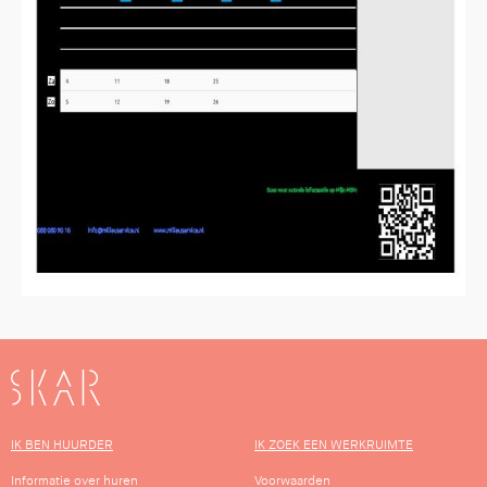
SKAR
IK BEN HUURDER
IK ZOEK EEN WERKRUIMTE
Informatie over huren
Voorwaarden