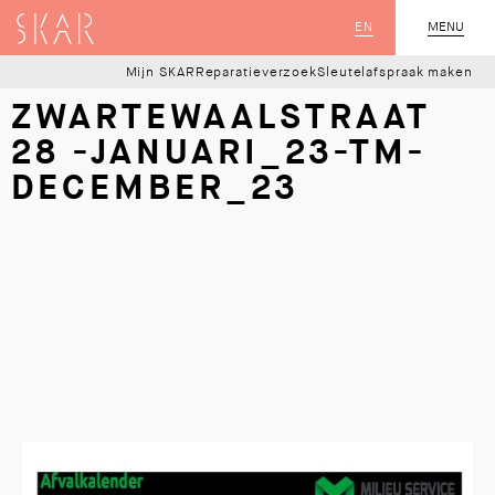
SKAR
EN
MENU
SLUIT
Mijn SKAR
Reparatieverzoek
Sleutelafspraak maken
ZWARTEWAALSTRAAT
28 -JANUARI_23-TM-
DECEMBER_23