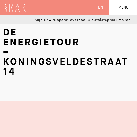
SKAR
EN
MENU
SLUIT
Mijn SKAR
Reparatieverzoek
Sleutelafspraak maken
DE
ENERGIETOUR
–
KONINGSVELDESTRAAT
14