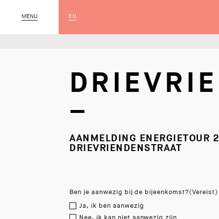
EN
MENU
SLUIT
DRIEVRI
–
AANMELDING ENERGIETOUR 2
DRIEVRIENDENSTRAAT
Ben je aanwezig bij de bijeenkomst?
(Vereist)
Ja, ik ben aanwezig
Nee, ik kan niet aanwezig zijn