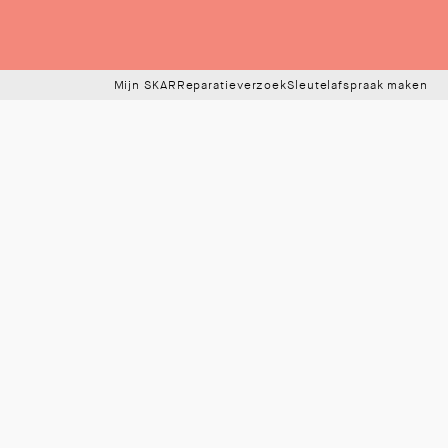
Mijn SKAR
Reparatieverzoek
Sleutelafspraak maken