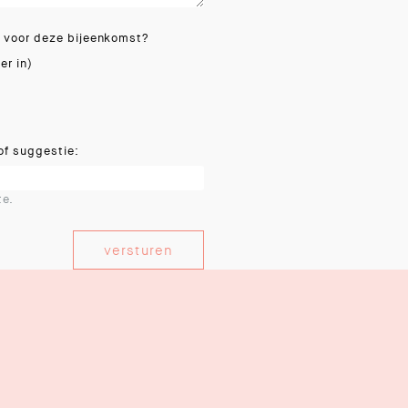
r voor deze bijeenkomst?
er in)
of suggestie:
te.