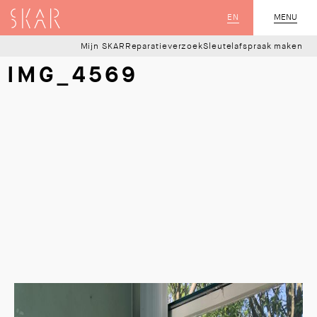
SKAR
EN
MENU
SLUIT
Mijn SKAR
Reparatieverzoek
Sleutelafspraak maken
IMG_4569