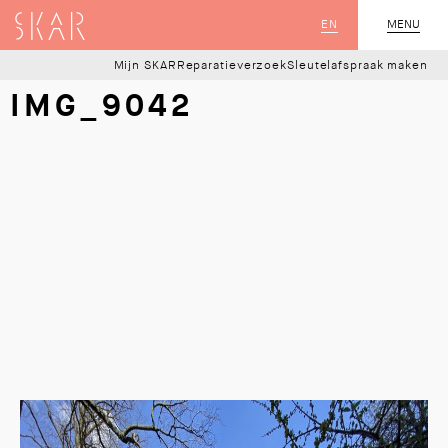
SKAR
EN
MENU
SLUIT
Mijn SKAR
Reparatieverzoek
Sleutelafspraak maken
IMG_9042