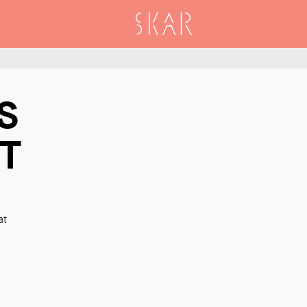
SKAR
S
T
at
)