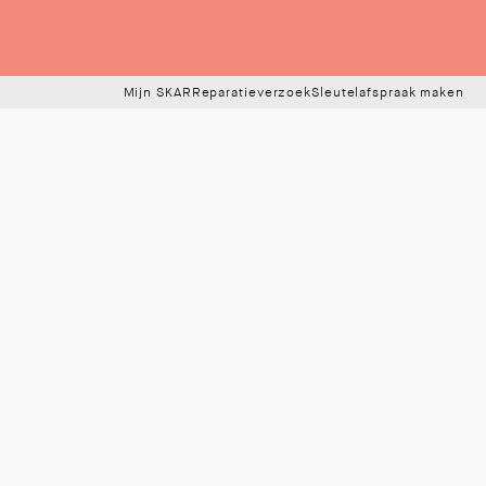
Mijn SKAR
Reparatieverzoek
Sleutelafspraak maken