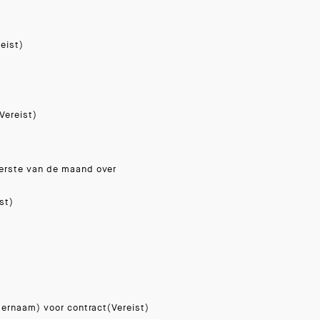
reist)
Vereist)
erste van de maand over
st)
ternaam) voor contract
(Vereist)