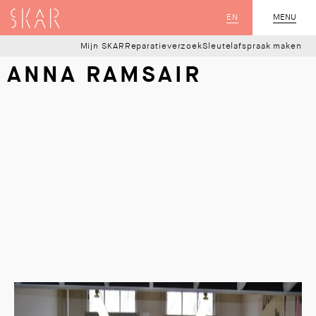
SKAR
EN
MENU
SLUIT
Mijn SKAR
Reparatieverzoek
Sleutelafspraak maken
ANNA RAMSAIR