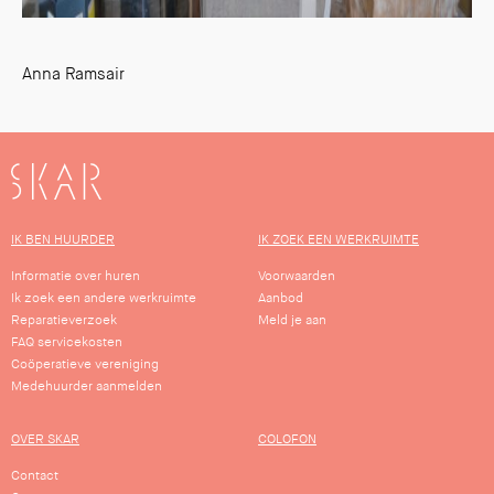
Anna Ramsair
SKAR
IK BEN HUURDER
IK ZOEK EEN WERKRUIMTE
Informatie over huren
Voorwaarden
Ik zoek een andere werkruimte
Aanbod
Reparatieverzoek
Meld je aan
FAQ servicekosten
Coöperatieve vereniging
Medehuurder aanmelden
OVER SKAR
COLOFON
Contact