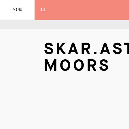
EN
MENU
SLUIT
SKAR.AS
MOORS