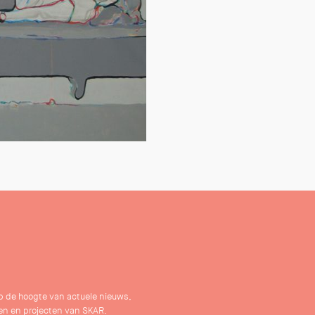
 op de hoogte van actuele nieuws,
n en projecten van SKAR.