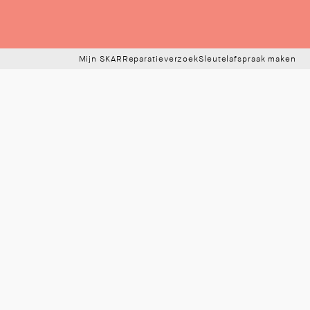
Mijn SKAR
Reparatieverzoek
Sleutelafspraak maken