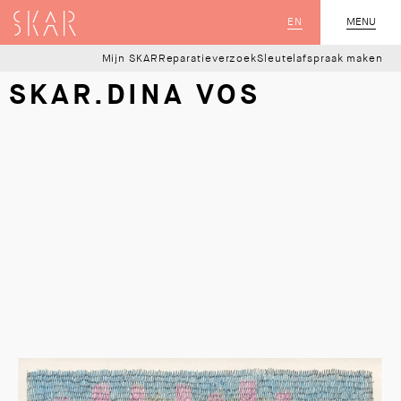
SKAR
EN
MENU
SLUIT
Mijn SKAR
Reparatieverzoek
Sleutelafspraak maken
SKAR.DINA VOS