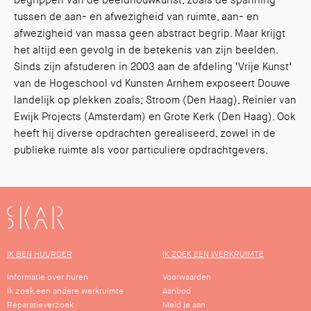
begrippen van de beeldhouwkunst, zoals de spanning
tussen de aan- en afwezigheid van ruimte, aan- en
afwezigheid van massa geen abstract begrip. Maar krijgt
het altijd een gevolg in de betekenis van zijn beelden.
Sinds zijn afstuderen in 2003 aan de afdeling ‘Vrije Kunst’
van de Hogeschool vd Kunsten Arnhem exposeert Douwe
landelijk op plekken zoals; Stroom (Den Haag), Reinier van
Ewijk Projects (Amsterdam) en Grote Kerk (Den Haag). Ook
heeft hij diverse opdrachten gerealiseerd, zowel in de
publieke ruimte als voor particuliere opdrachtgevers.
SKAR
IK BEN HUURDER
IK ZOEK EEN WERKRUIMTE
Informatie over huren
Voorwaarden
Ik zoek een andere werkruimte
Aanbod
Reparatieverzoek
Meld je aan