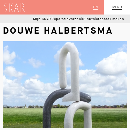
SKAR
EN
MENU
SLUIT
Mijn SKAR
Reparatieverzoek
Sleutelafspraak maken
DOUWE HALBERTSMA