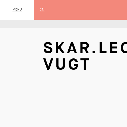
EN
MENU
SLUIT
SKAR.LE
VUGT