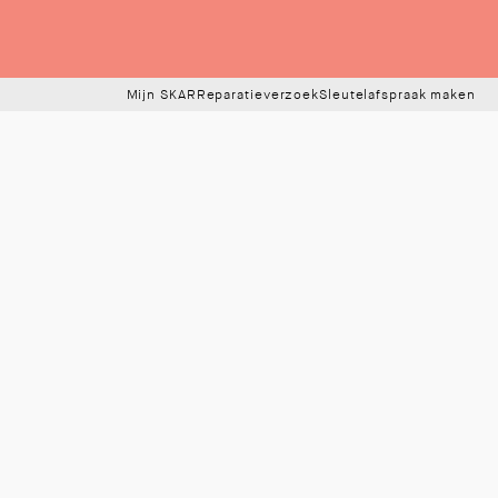
Mijn SKAR
Reparatieverzoek
Sleutelafspraak maken