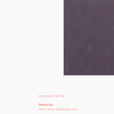
Ackerdijkstraat 20
Website
http://www.raphdehaas.com