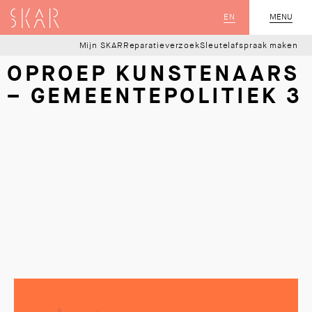
SKAR
EN
MENU
SLUIT
Mijn SKAR
Reparatieverzoek
Sleutelafspraak maken
OPROEP KUNSTENAARS
– GEMEENTEPOLITIEK 3