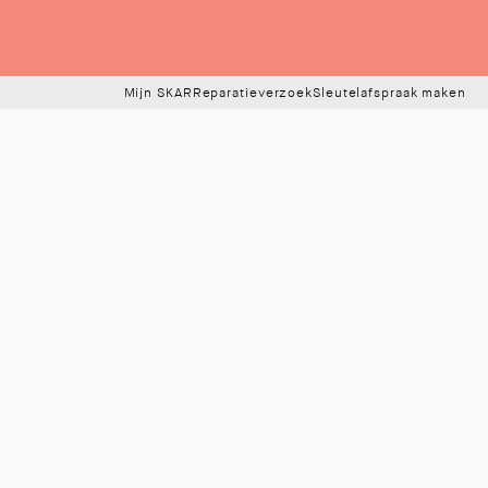
Mijn SKAR
Reparatieverzoek
Sleutelafspraak maken