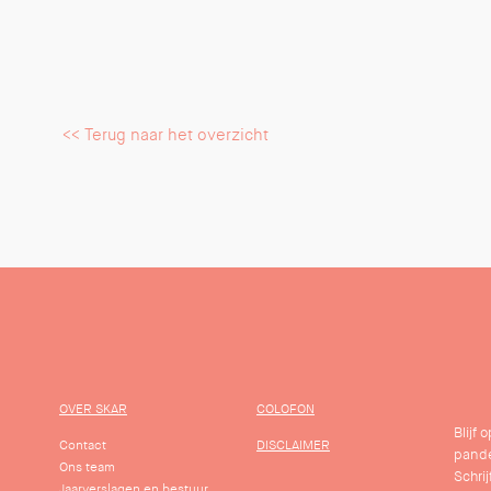
<< Terug naar het overzicht
OVER SKAR
COLOFON
Blijf
Contact
DISCLAIMER
pande
Ons team
Schrij
Jaarverslagen en bestuur