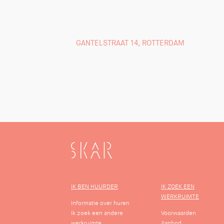
GANTELSTRAAT 14, ROTTERDAM
SKAR
IK BEN HUURDER
IK ZOEK EEN
WERKRUIMTE
Informatie over huren
Ik zoek een andere
Voorwaarden
werkruimte
Aanbod