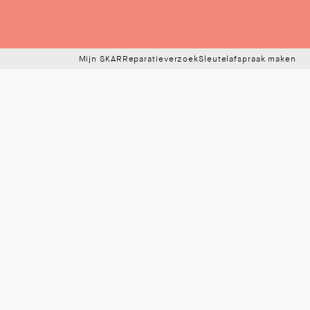
Mijn SKAR
Reparatieverzoek
Sleutelafspraak maken