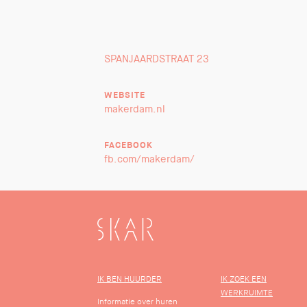
SPANJAARDSTRAAT 23
WEBSITE
makerdam.nl
FACEBOOK
fb.com/makerdam/
SKAR
IK BEN HUURDER
IK ZOEK EEN
WERKRUIMTE
Informatie over huren