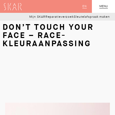
SKAR
EN
MENU
SLUIT
Mijn SKAR
Reparatieverzoek
Sleutelafspraak maken
DON’T TOUCH YOUR
FACE – RACE-
KLEURAANPASSING