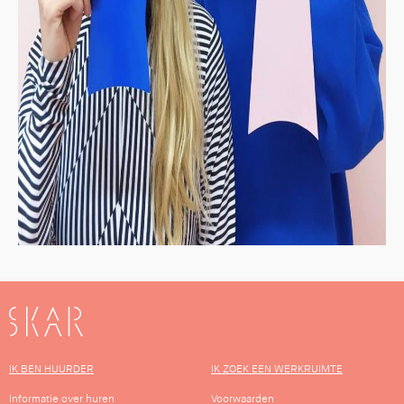
SKAR
IK BEN HUURDER
IK ZOEK EEN WERKRUIMTE
Informatie over huren
Voorwaarden