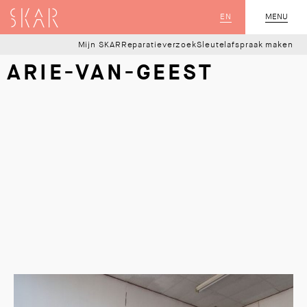
SKAR
EN
MENU
SLUIT
Mijn SKAR
Reparatieverzoek
Sleutelafspraak maken
ARIE-VAN-GEEST