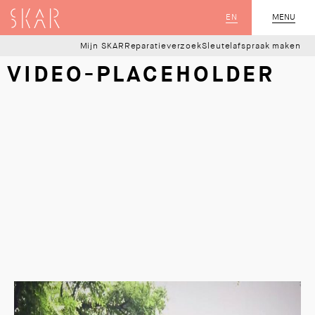
SKAR
EN
MENU
SLUIT
Mijn SKAR
Reparatieverzoek
Sleutelafspraak maken
VIDEO-PLACEHOLDER