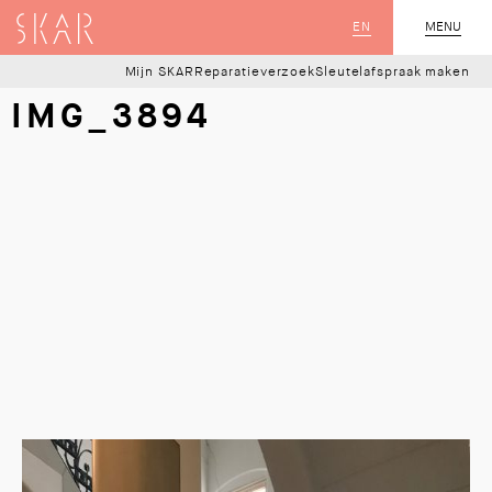
SKAR
EN
MENU
SLUIT
Mijn SKAR
Reparatieverzoek
Sleutelafspraak maken
IMG_3894