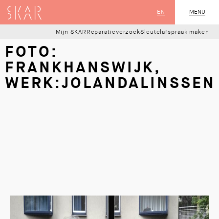
SKAR
EN
MENU
SLUIT
Mijn SKAR
Reparatieverzoek
Sleutelafspraak maken
FOTO:
FRANKHANSWIJK,
WERK:JOLANDALINSSEN