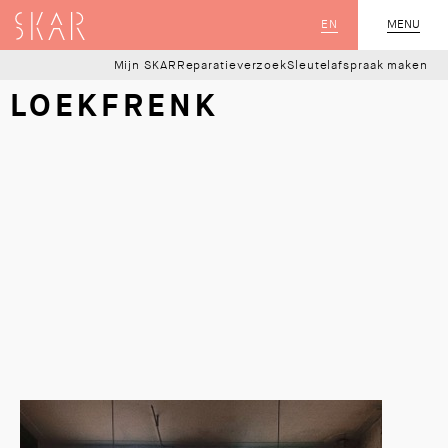
SKAR
EN
MENU
SLUIT
Mijn SKAR
Reparatieverzoek
Sleutelafspraak maken
LOEKFRENK