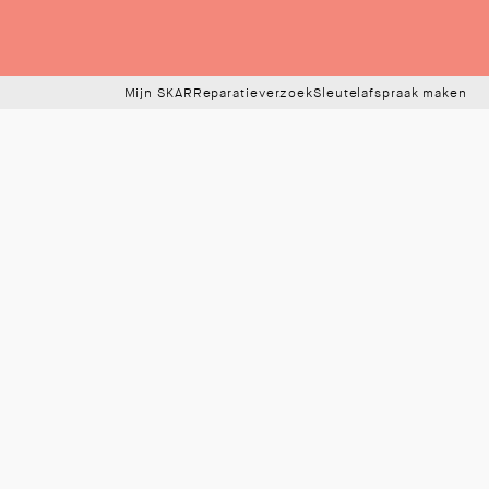
Mijn SKAR
Reparatieverzoek
Sleutelafspraak maken