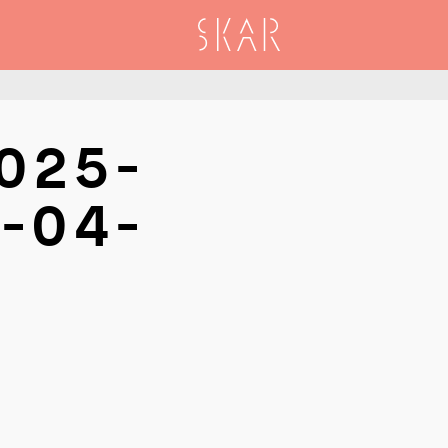
SKAR
025-
-04-