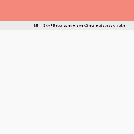
Mijn SKAR
Reparatieverzoek
Sleutelafspraak maken