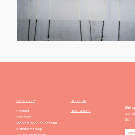
OVER SKAR
COLOFON
Blijf
Contact
DISCLAIMER
pande
Ons team
Schrij
Jaarverslagen en bestuur
Klankbordgroep