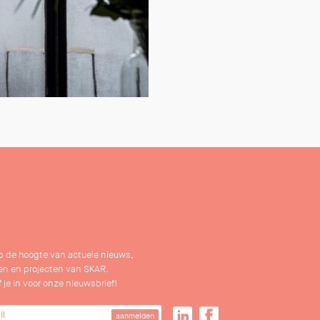
 op de hoogte van actuele nieuws,
n en projecten van SKAR.
f je in voor onze nieuwsbrief!