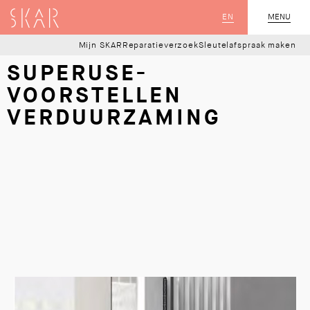
SKAR
EN
MENU
SLUIT
Mijn SKAR
Reparatieverzoek
Sleutelafspraak maken
SUPERUSE-
VOORSTELLEN
VERDUURZAMING