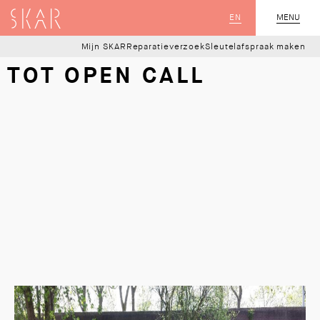
SKAR
EN
MENU
SLUIT
Mijn SKAR
Reparatieverzoek
Sleutelafspraak maken
TOT OPEN CALL