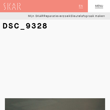
SKAR
EN
MENU
SLUIT
Mijn SKAR
Reparatieverzoek
Sleutelafspraak maken
DSC_9328