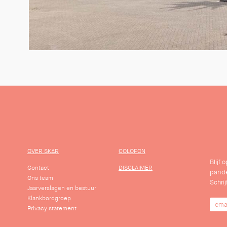
OVER SKAR
COLOFON
Blijf
Contact
DISCLAIMER
pande
Ons team
Schrij
Jaarverslagen en bestuur
Klankbordgroep
Privacy statement