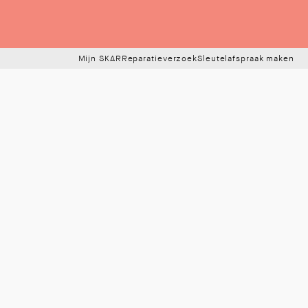
Mijn SKAR
Reparatieverzoek
Sleutelafspraak maken