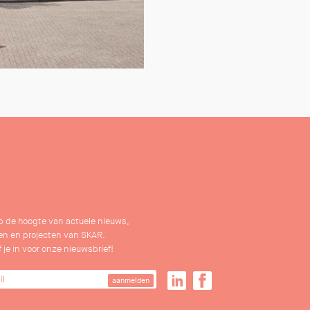
 op de hoogte van actuele nieuws,
n en projecten van SKAR.
f je in voor onze nieuwsbrief!