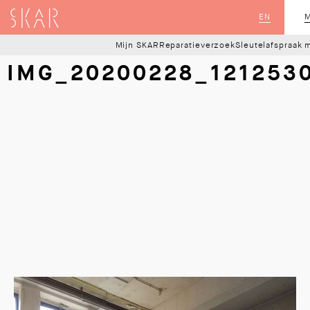
SKAR
EN
M
S
Mijn SKAR
Reparatieverzoek
Sleutelafspraak 
IMG_20200228_121253