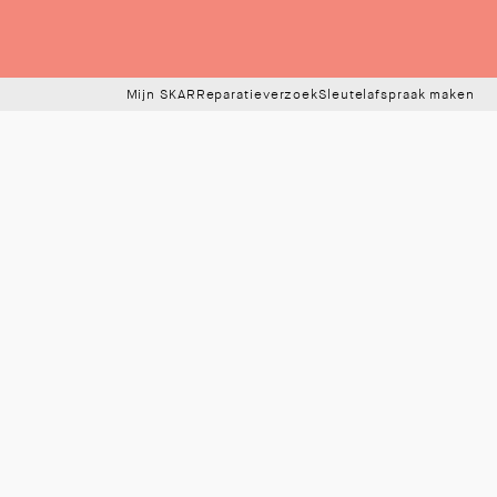
Mijn SKAR
Reparatieverzoek
Sleutelafspraak maken