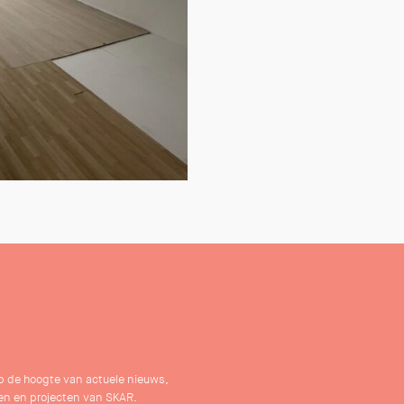
 op de hoogte van actuele nieuws,
n en projecten van SKAR.