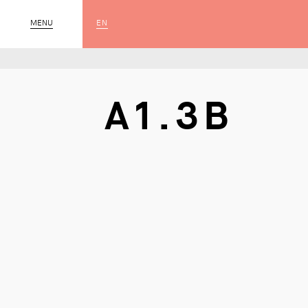
EN
MENU
SLUIT
A1.3B