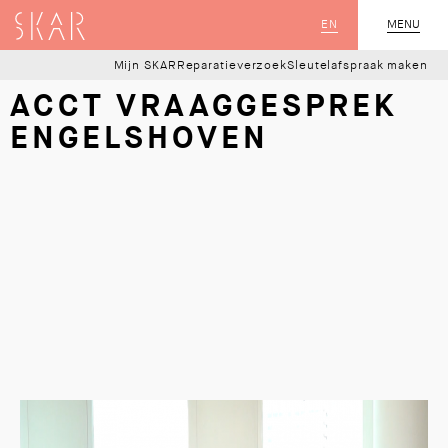
SKAR
EN
MENU
SLUIT
Mijn SKAR
Reparatieverzoek
Sleutelafspraak maken
ACCT VRAAGGESPREK
ENGELSHOVEN