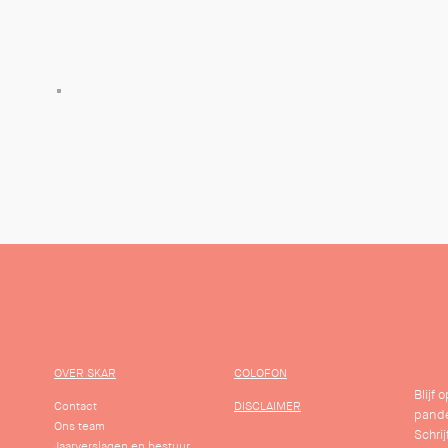
OVER SKAR
COLOFON
Blijf
Contact
DISCLAIMER
pande
Ons team
Schrij
Jaarverslagen en bestuur