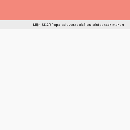
Mijn SKAR
Reparatieverzoek
Sleutelafspraak maken