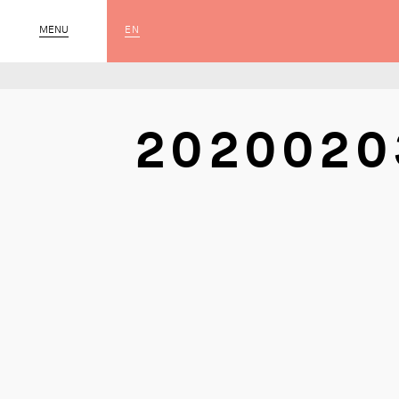
EN
MENU
SLUIT
2020020