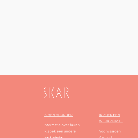
SKAR
IK BEN HUURDER
IK ZOEK EEN
WERKRUIMTE
Informatie over huren
Ik zoek een andere
Voorwaarden
werkruimte
Aanbod