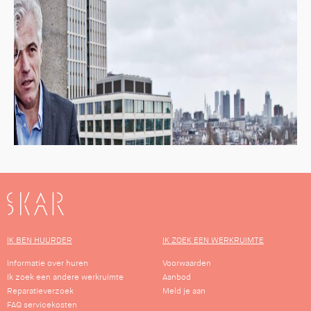
SKAR
IK BEN HUURDER
IK ZOEK EEN WERKRUIMTE
Informatie over huren
Voorwaarden
Ik zoek een andere werkruimte
Aanbod
Reparatieverzoek
Meld je aan
FAQ servicekosten