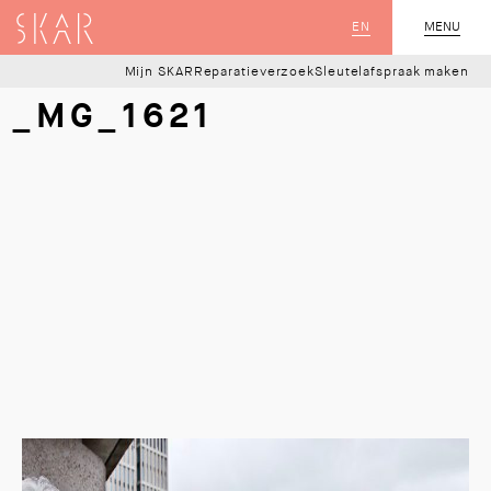
SKAR
EN
MENU
SLUIT
Mijn SKAR
Reparatieverzoek
Sleutelafspraak maken
_MG_1621