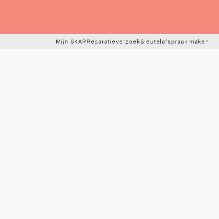
Mijn SKAR
Reparatieverzoek
Sleutelafspraak maken