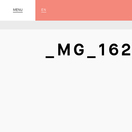
EN
MENU
SLUIT
_MG_162