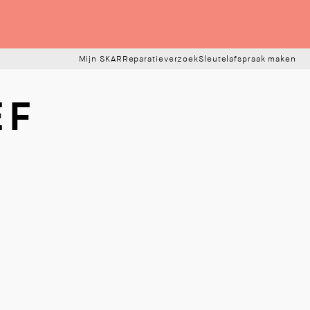
Mijn SKAR
Reparatieverzoek
Sleutelafspraak maken
EF