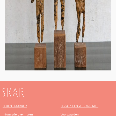
SKAR
IK BEN HUURDER
IK ZOEK EEN WERKRUIMTE
Informatie over huren
Voorwaarden