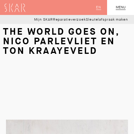
SKAR
EN
MENU
SLUIT
Mijn SKAR
Reparatieverzoek
Sleutelafspraak maken
THE WORLD GOES ON,
NICO PARLEVLIET EN
TON KRAAYEVELD