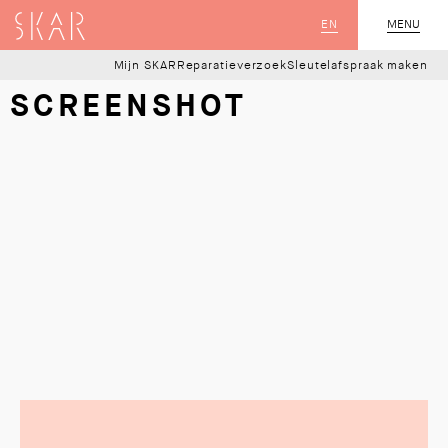
SKAR
EN
MENU
SLUIT
Mijn SKAR
Reparatieverzoek
Sleutelafspraak maken
SCREENSHOT