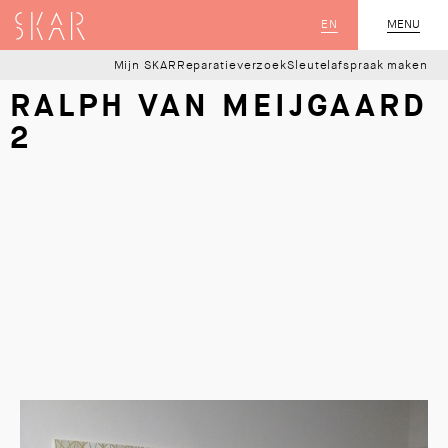
SKAR
EN
MENU
SLUIT
Mijn SKAR
Reparatieverzoek
Sleutelafspraak maken
RALPH VAN MEIJGAARD
2