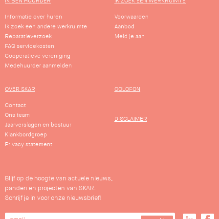
IK BEN HUURDER
IK ZOEK EEN WERKRUIMTE
Informatie over huren
Voorwaarden
Ik zoek een andere werkruimte
Aanbod
Reparatieverzoek
Meld je aan
FAQ servicekosten
Coöperatieve vereniging
Medehuurder aanmelden
OVER SKAR
COLOFON
Contact
Ons team
DISCLAIMER
Jaarverslagen en bestuur
Klankbordgroep
Privacy statement
Blijf op de hoogte van actuele nieuws,
panden en projecten van SKAR.
Schrijf je in voor onze nieuwsbrief!