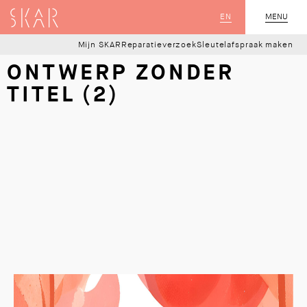
SKAR
EN
MENU
SLUIT
Mijn SKAR
Reparatieverzoek
Sleutelafspraak maken
ONTWERP ZONDER
TITEL (2)