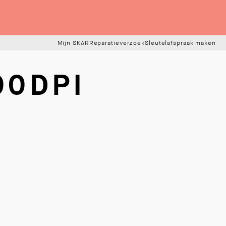
Mijn SKAR
Reparatieverzoek
Sleutelafspraak maken
0DPI