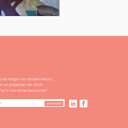
 op de hoogte van actuele nieuws,
n en projecten van SKAR.
f je in voor onze nieuwsbrief!