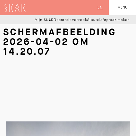
SKAR
EN
MENU
SLUIT
Mijn SKAR
Reparatieverzoek
Sleutelafspraak maken
SCHERM­AFBEELDING
2026-04-02 OM
14.20.07