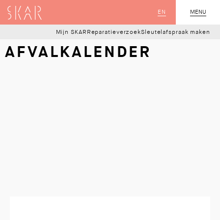
SKAR
EN
MENU
SLUIT
Mijn SKAR
Reparatieverzoek
Sleutelafspraak maken
AFVALKALENDER