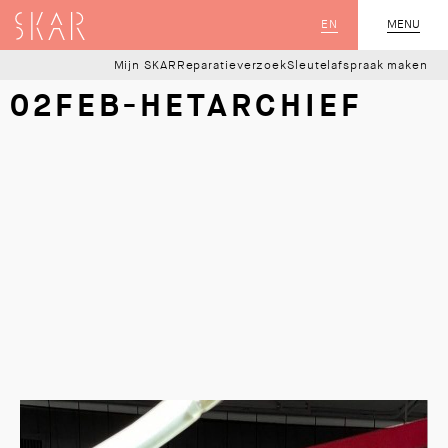
SKAR
EN
MENU
SLUIT
Mijn SKAR
Reparatieverzoek
Sleutelafspraak maken
02FEB-HETARCHIEF